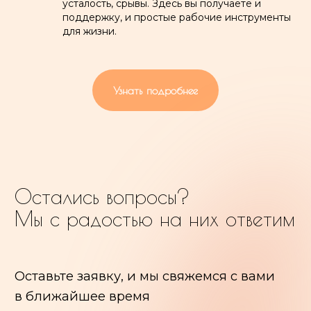
усталость, срывы. Здесь вы получаете и
поддержку, и простые рабочие инструменты
для жизни.
ИП Васькина Наталия Александровна
Узнать подробнее
ОГРНИП 321774600099107
ИНН 771871666585
Лицензия № Л035-01298-77/01084728
Сведения об организации
Политика конфиденциальности
Правила посещения
Договор оказания услуг
Образовательная программа