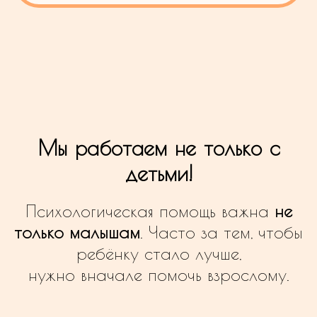
+7
Я соглашаюсь с условиями
политики
конфиденциальности
Оставить заявку
Мы работаем не только с
детьми!
Психологическая помощь важна
не
КОНТАКТЫ
только малышам
. Часто за тем, чтобы
ребёнку стало лучше,
нужно вначале помочь взрослому.
г. Москва, ул. Лавриненко д. 5