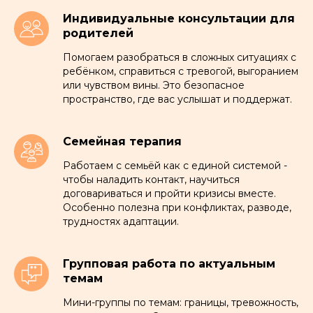
ПН-СБ
с 9.00 до 20.00
Индивидуальные консультации для
ВС
— выходной день
родителей
+ 7 (985)-185-57-78
Помогаем разобраться в сложных ситуациях с
ребёнком, справиться с тревогой, выгоранием
planeta-rechi@mail.ru
или чувством вины. Это безопасное
Вконтакте
пространство, где вас услышат и поддержат.
Telegram
Семейная терапия
Работаем с семьёй как с единой системой -
чтобы наладить контакт, научиться
договариваться и пройти кризисы вместе.
Особенно полезна при конфликтах, разводе,
трудностях адаптации.
Групповая работа по актуальным
темам
Мини-группы по темам: границы, тревожность,