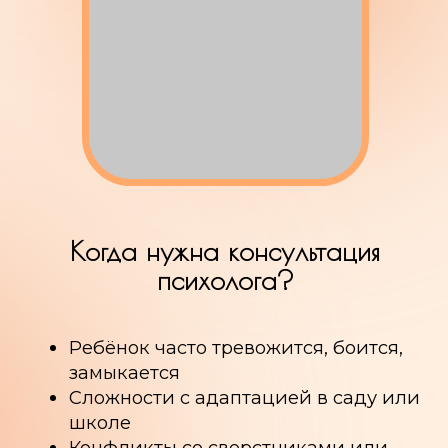
замыкается
Сложности с адаптацией в саду или
школе
Конфликты со сверстниками или
родителями
Частые истерики, упрямство, капризы
Задержки в развитии, трудности в
общении
Пережитый стресс:
развод
родителей, переезд, потери
Даже если вам просто
«что-то кажется
не так»
, то
лучше развеять сомнения, чем
затянуть проблему.
Узнать подробнее